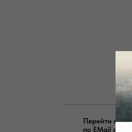
Перейти на гл
по EMail расс