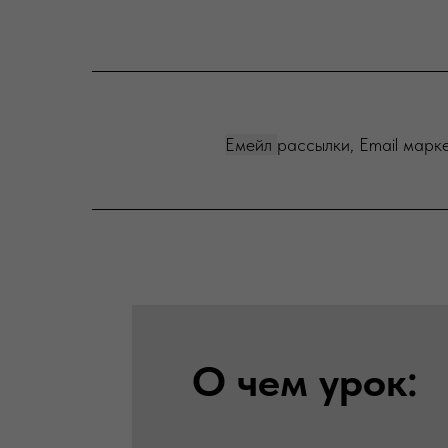
Емейл
рассылки,
E
mail
марке
О чем урок: