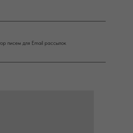
тор писем для
E
mail рассылок