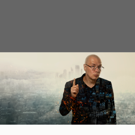
авную страницу бесплатного курса
ылкам