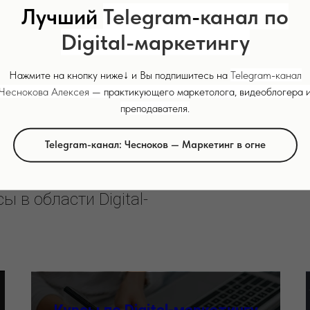
Лучший
Telegram
-
канал по
 найдете весь список уроков, а также подробную
Digital-маркетингу
ении
Нажмите на кнопку ниже↓ и Вы подпишитесь на
Telegram
-
канал
Чеснокова Алексея
— практикующего маркетолога, видеоблогера 
преподавателя.
Telegram-канал: Чесноков — Маркетинг в огне
 в области Digital-