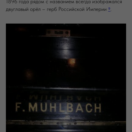
1896 года рядом с названием всегда изображался
двуглавый орёл – герб Российской Империи
⁹
.