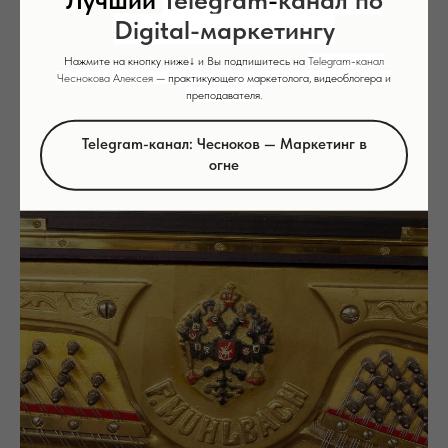
Digital-маркетингу
Нажмите на кнопку ниже↓ и Вы подпишитесь на
Telegram
-
канал
Чеснокова Алексея
— практикующего маркетолога, видеоблогера и
преподавателя.
Telegram-канал: Чесноков — Маркетинг в
огне