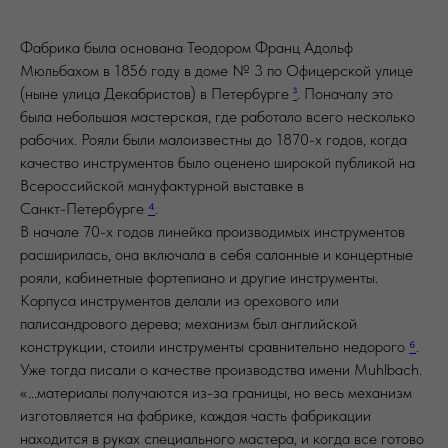
Фабрика была основана Теодором Франц Адольф
Мюльбахом в 1856 году в доме № 3 по Офицерской улице
(ныне улица Декабристов) в Петербурге
³
. Поначалу это
была небольшая мастерская, где работало всего несколько
рабочих. Рояли были малоизвестны до 1870-х годов, когда
качество инструментов было оценено широкой публикой на
Всероссийской мануфактурной выставке в
Санкт-Петербурге
⁴
.
В начале 70-х годов линейка производимых инструментов
расширилась, она включала в себя салонные и концертные
рояли, кабинетные фортепиано и другие инструменты.
Корпуса инструментов делали из орехового или
палисандрового дерева; механизм был английской
конструкции, стоили инструменты сравнительно недорого
⁶
.
Уже тогда писали о качестве производства имени Muhlbach.
«...материалы получаются из-за границы, но весь механизм
изготовляется на фабрике, каждая часть фабрикации
находится в руках специального мастера, и когда все готово