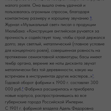
малого рояля. Она вышла очень удачной и
пользовалась огромным спросом, благодаря
компактному размеру и хорошему звучанию
⁵
.
Журнал «Музыкальный свет» писал о продукции
Мюльбаха: «Конструкция английская ручается за
прочность и содействует тому, чтобы строй держался
долго; звук светлый, металлический (главное условие
для концертного рояля), совершенная ровность на
протяжении семиоктавной клавиатуры; басы имеют
тембр органа, верхние же ноты дисканта звучат
металлически без той деревянности, какую мы
встречаем в инструментах других мастеров…»
¹
.
Годовой оборот фабрики к 1900 г. составлял 300
000 руб.
²
Фабрика расширилась и приобрела
новые корпуса, распространившись во все
губернские города Российской Империи.
С 1901 г. фабрикой владела Адель Федоровна