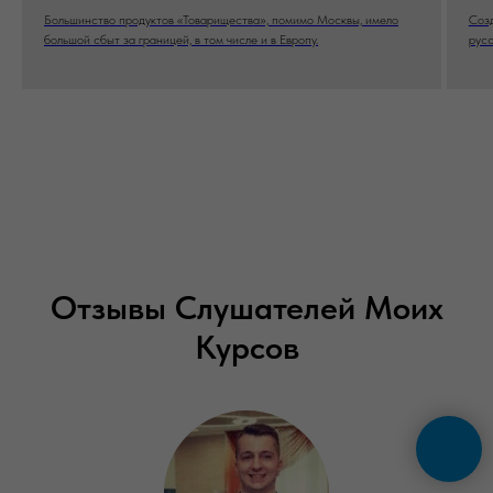
Большинство продуктов «Товарищества», помимо Москвы, имело
Созд
большой сбыт за границей, в том числе и в Европу.
рус
Отзывы Слушателей Моих
Курсов