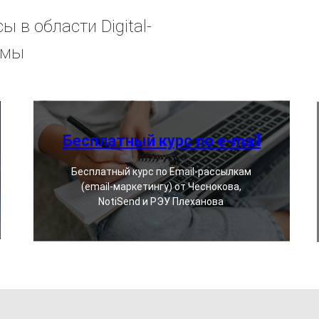
 в области Digital-
амы
Бесплатный курс по e-mail
Бесплатный курс по Email-рассылкам
(email-маркетингу) от Чеснокова,
NotiSend и РЭУ Плеханова