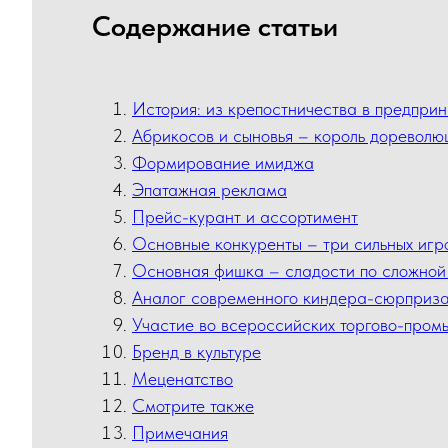
Содержание статьи
История: из крепостничества в предпри
Абрикосов и сыновья – король дореволю
Формирование имиджа
Эпатажная реклама
Прейс-курант и ассортимент
Основные конкуренты – три сильных иг
Основная фишка – сладости по сложной 
Аналог современного киндера-сюрприза
Участие во всероссийских торгово-пром
Бренд в культуре
Меценатство
Смотрите также
Примечания