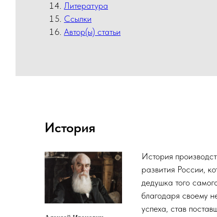
Литература
Ссылки
Автор(ы) статьи
История
История производст
развития России, к
дедушка того самог
благодаря своему не
успеха, став поста