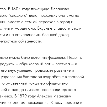
ство. В 1804 году помещица Левашова
ого "сладкого" дела, поскольку она смогла
нин вместе с семьей переехал в город и
астилы и марципана. Вкусные сладости стали
ти и начать приносить большой доход,
репостной обязанности.
ельно нужно было включить фамилию. Недолго
продукты – абрикосовый пат – пастила – и
 его внук успешно продолжил развитие и
 управления благодаря подработке в торговой
у потомственный кондитер официально
ией стала дочь известного кондитерского
енника. В 1879 году Алексей Иванович
чив их местом проживания. К тому времени в