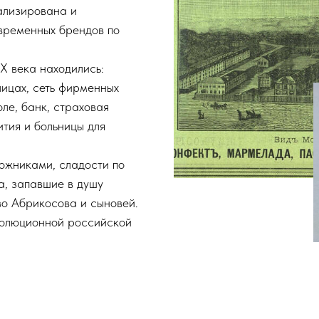
нализирована и
временных брендов по
IX века находились:
лицах, сеть фирменных
ле, банк, страховая
тия и больницы для
ожниками, сладости по
а, запавшие в душу
о Абрикосова и сыновей.
волюционной российской