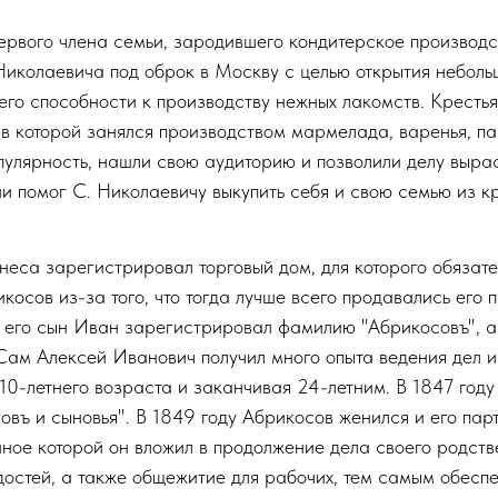
ервого члена семьи, зародившего кондитерское производ
иколаевича под оброк в Москву с целью открытия небольш
его способности к производству нежных лакомств. Крестья
 в которой занялся производством мармелада, варенья, п
пулярность, нашли свою аудиторию и позволили делу вырас
ии помог С. Николаевичу выкупить себя и свою семью из к
неса зарегистрировал торговый дом, для которого обязат
осов из-за того, что тогда лучше всего продавались его 
у его сын Иван зарегистрировал фамилию "Абрикосовъ", а
Сам Алексей Иванович получил много опыта ведения дел и
10-летнего возраста и заканчивая 24-летним. В 1847 год
въ и сыновья". В 1849 году Абрикосов женился и его парт
ное которой он вложил в продолжение дела своего родств
остей, а также общежитие для рабочих, тем самым обеспе