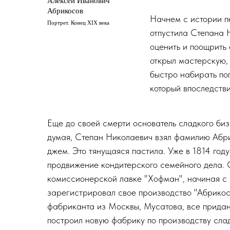
Алексей Иванович
Абрикосов
Начнем с истории п
Портрет. Конец XIX века
отпустила Степана Н
оценить и поощрить 
открыл мастерскую,
быстро набирать по
который впоследств
Еще до своей смерти основатель сладкого биз
думая, Степан Николаевич взял фамилию Абрик
джем. Это тянущаяся пастила. Уже в 1814 год
продвижение кондитерского семейного дела. 
комиссионерской лавке "Хофман", начиная с 
зарегистрировал свое производство "Абрикосо
фабриканта из Москвы, Мусатова, все придан
построил новую фабрику по производству слад