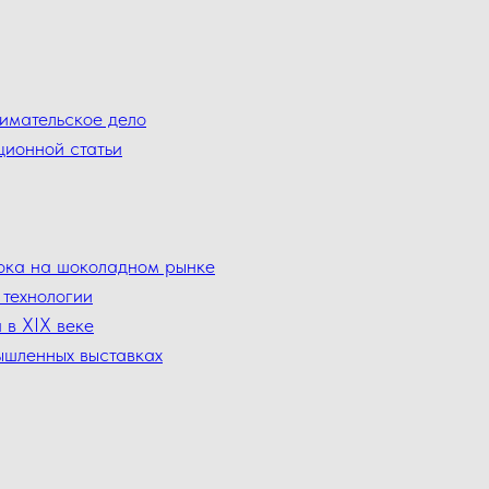
нимательское дело
ционной статьи
рока на шоколадном рынке
технологии
 в XIX веке
ышленных выставках