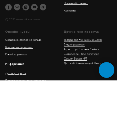
Полезный контент
Контакты
© 2021 Алексей Чесноков
Онлайн-курсы
Другие мои проекты
:
Созданию сайтов на Тильде
Товары для Женщины и Дома
Видеопродакшн
Контекстная реклама
Агрегатор Сборных Съёмок
Фотосессии Всё Включено
E-mail маркетинг
Секция Бокса №1
Детский Развивающий Центр
Информация
Договор оферты
Политика конфиденциальности