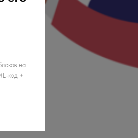
блоков на
ML-код +