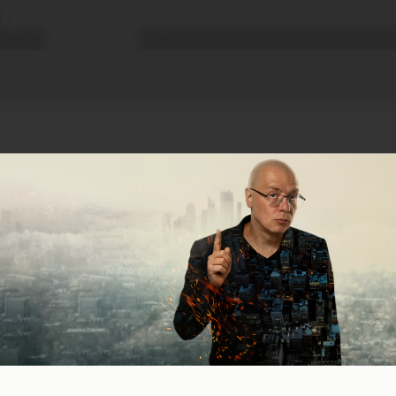
аговая инструкция по с
семантического ядра