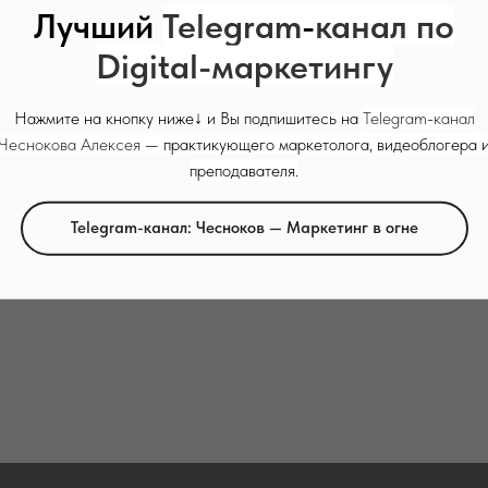
Лучший
Telegram
-
канал по
Digital-маркетингу
Нажмите на кнопку ниже↓ и Вы подпишитесь на
Telegram
-
канал
Чеснокова Алексея
— практикующего маркетолога, видеоблогера 
преподавателя.
енное семантическое ядро — залог успешной р
Telegram-канал: Чесноков — Маркетинг в огне
ий. Этот материал поможет Вам понять, как пр
собрать и составить список ключевых запросов.