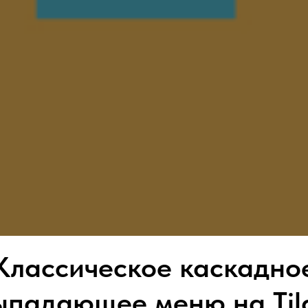
Классическое каскадно
ыпадающее меню на Til