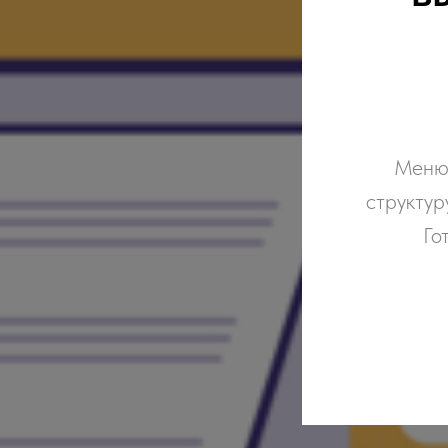
Меню 
структур
Го