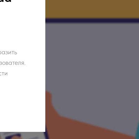
разить
зователя.
сти