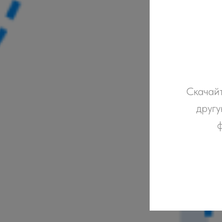
Скачайт
другу
ф