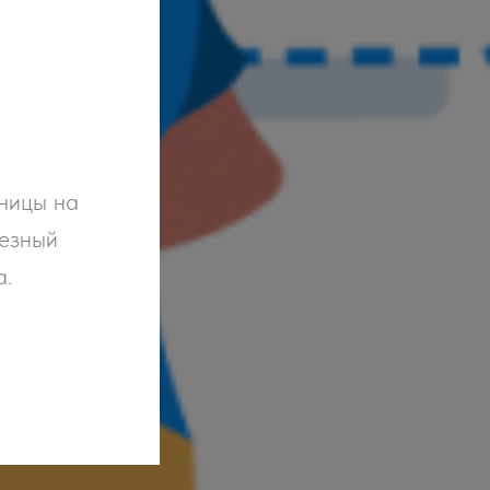
аницы на
лезный
а.