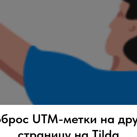
брос UTM-метки на др
страницу на Tilda