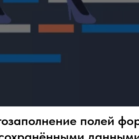
тозаполнение полей фо
сохранёнными данным