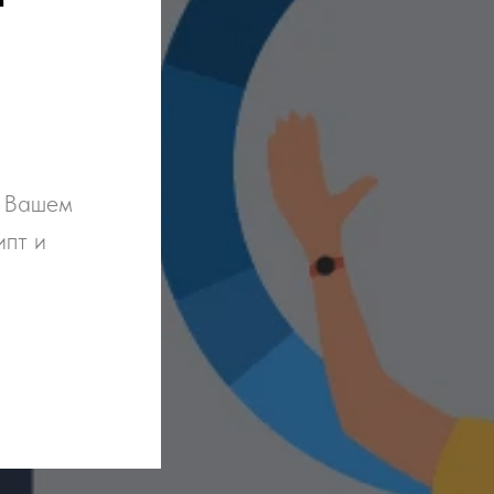
а Вашем
ипт и