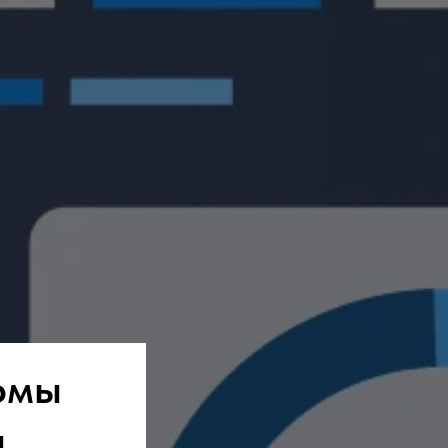
рмы
и